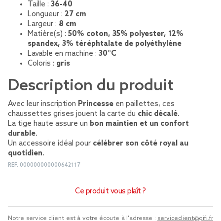
Taille :
36-40
Longueur :
27 cm
Largeur :
8 cm
Matière(s) :
50% coton, 35% polyester, 12%
spandex, 3% téréphtalate de polyéthylène
Lavable en machine :
30°C
Coloris :
gris
Description du produit
Avec leur inscription
Princesse
en paillettes, ces
chaussettes grises jouent la carte du
chic décalé
.
La tige haute assure un
bon maintien et un confort
durable
.
Un accessoire idéal pour
célébrer son côté royal au
quotidien
.
REF.
000000000000642117
Ce produit vous plaît ?
Notre service client est à votre écoute à l'adresse :
serviceclient@gifi.fr