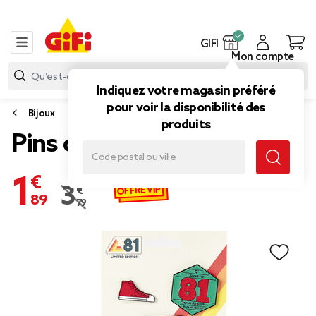
GIFI
Mon compte
Indiquez votre magasin préféré
pour voir la disponibilité des
Bijoux
produits
Pins collector 81
1,89 €
OFFRE VIP
3,79 €
Prix remisé de 3,79 € à 1,89 €