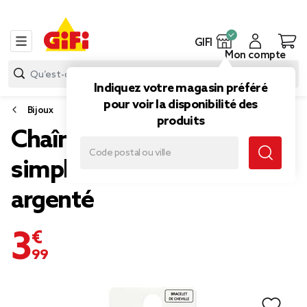
GIFI
Mon compte
Indiquez votre magasin préféré
pour voir la disponibilité des
Bijoux
produits
Chaîne de cheville 1 rang
simple laiton et fer gris
argenté
3,99 €