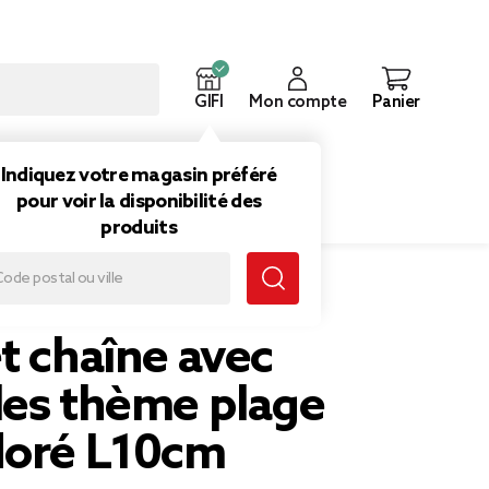
GIFI
Mon compte
Panier
ouveautés
Inspirations
Indiquez votre magasin préféré
pour voir la disponibilité des
produits
e plage métal doré L10cm
t chaîne avec
les thème plage
doré L10cm