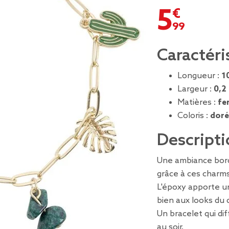
5,99 €
Caractéri
Longueur :
1
Largeur :
0,2
Matières :
fe
Coloris :
doré
Descripti
Une ambiance bor
grâce à ces charm
L'époxy apporte 
bien aux looks du 
Un bracelet qui di
au soir.