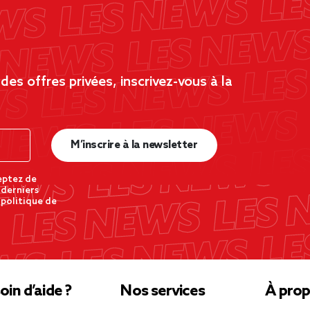
es offres privées, inscrivez-vous à la
M’inscrire à la newsletter
eptez de
 derniers
 politique de
oin d’aide ?
Nos services
À prop