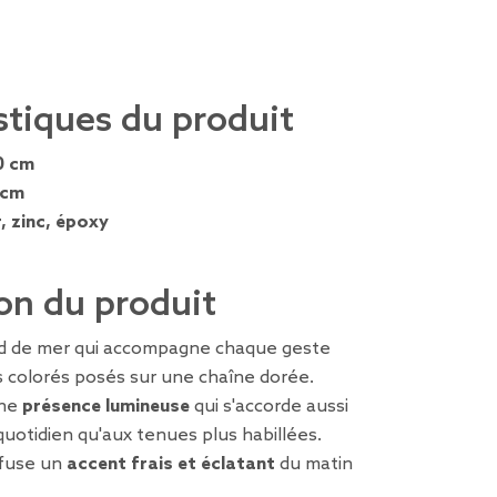
stiques du produit
0 cm
 cm
r, zinc, époxy
on du produit
d de mer qui accompagne chaque geste
s colorés posés sur une chaîne dorée.
une
présence lumineuse
qui s'accorde aussi
quotidien qu'aux tenues plus habillées.
ffuse un
accent frais et éclatant
du matin