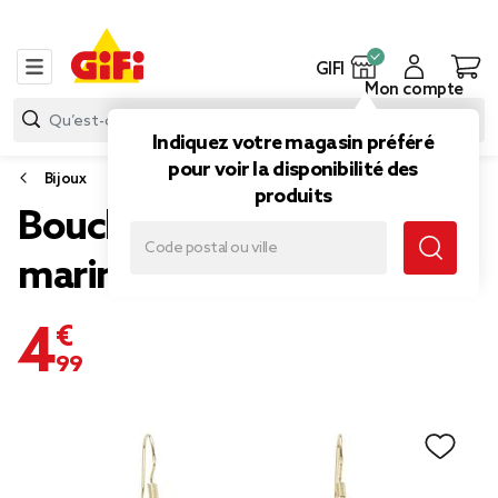
GIFI
Mon compte
Indiquez votre magasin préféré
pour voir la disponibilité des
Bijoux
produits
Boucles d'oreilles filigrane
marin laiton doré L2cm
4,99 €