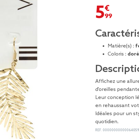
5,99 €
Caractéri
Matière(s) :
f
Coloris :
doré
Descripti
Affichez une allur
d'oreilles pendant
Leur conception lé
en rehaussant vot
Idéales pour un st
quotidien.
REF.
0000000000006405