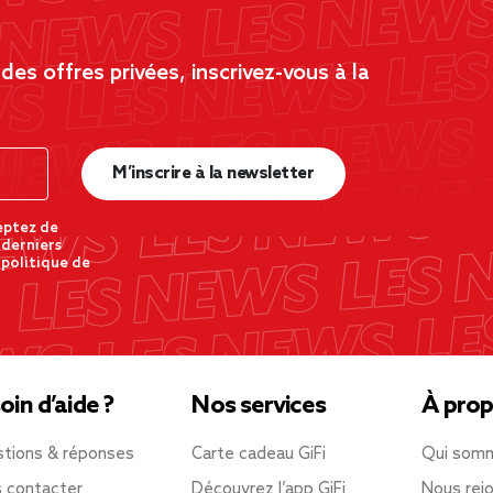
es offres privées, inscrivez-vous à la
M’inscrire à la newsletter
eptez de
 derniers
 politique de
oin d’aide ?
Nos services
À prop
tions & réponses
Carte cadeau GiFi
Qui som
 contacter
Découvrez l’app GiFi
Nous rejo