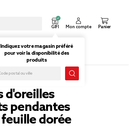
GIFI
Mon compte
Panier
ouveautés
Inspirations
Indiquez votre magasin préféré
pour voir la disponibilité des
produits
es grande feuille dorée
 d'oreilles
ts pendantes
feuille dorée