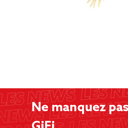
Ne manquez pas 
GiFi