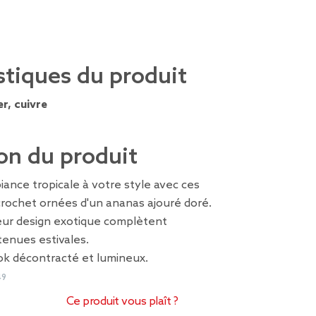
stiques du produit
er, cuivre
on du produit
ance tropicale à votre style avec ces
 crochet ornées d'un ananas ajouré doré.
leur design exotique complètent
tenues estivales.
ok décontracté et lumineux.
49
Ce produit vous plaît ?