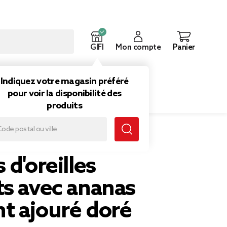
GIFI
Mon compte
Panier
ouveautés
Inspirations
Indiquez votre magasin préféré
pour voir la disponibilité des
produits
anas tombant ajouré doré
 d'oreilles
ts avec ananas
t ajouré doré