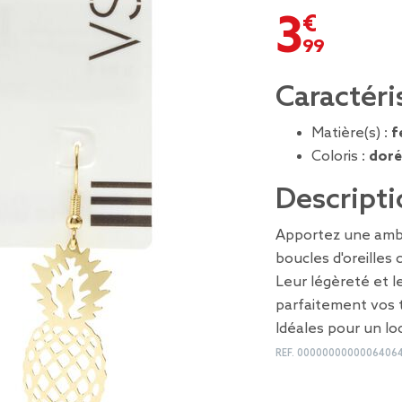
3,99 €
Caractéri
Matière(s) :
f
Coloris :
doré
Descripti
Apportez une ambi
boucles d'oreilles
Leur légèreté et 
parfaitement vos 
Idéales pour un lo
REF.
0000000000006406