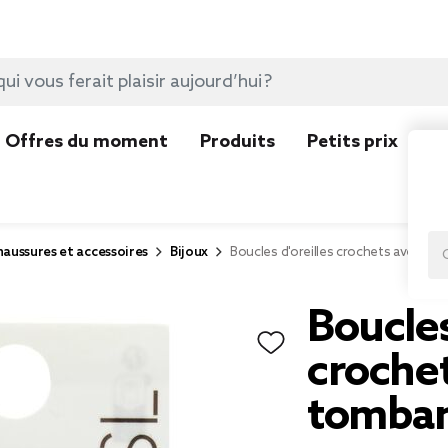
Offres du moment
Produits
Petits prix
N
aussures et accessoires
Bijoux
Boucles d'oreilles crochets avec an
Boucles
croche
tomban