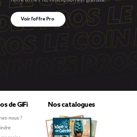
notre offre Pro, l’inscription est gratuite!
Voir l’offre Pro
os de GiFi
Nos catalogues
mes-nous ?
indre