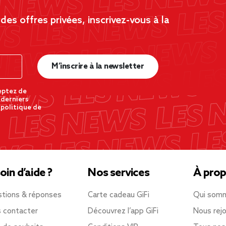
es offres privées, inscrivez-vous à la
M’inscrire à la newsletter
eptez de
 derniers
 politique de
oin d’aide ?
Nos services
À prop
tions & réponses
Carte cadeau GiFi
Qui som
 contacter
Découvrez l’app GiFi
Nous rejo