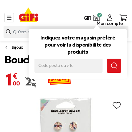
GIFI
Mon compte
Indiquez votre magasin préféré
pour voir la disponibilité des
Bijoux
produits
Boucle d'oreille beach (x8)
1,00 €
OFFRE VIP
2,00 €
Prix remisé de 2,00 € à 1,00 €