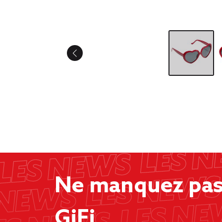
Ne manquez pas 
GiFi