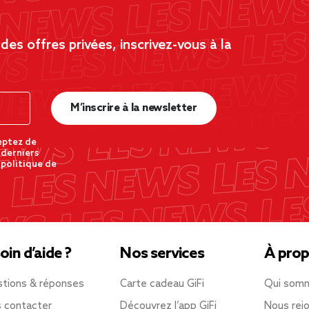
es offres privées, inscrivez-vous à la
M’inscrire à la newsletter
eptez de
 derniers
 politique de
oin d’aide ?
Nos services
À prop
tions & réponses
Carte cadeau GiFi
Qui som
 contacter
Découvrez l’app GiFi
Nous rejo