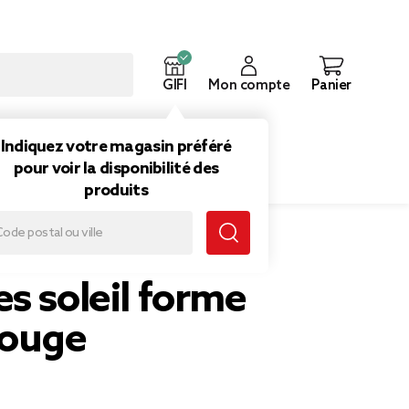
GIFI
Mon compte
Panier
ouveautés
Inspirations
Indiquez votre magasin préféré
pour voir la disponibilité des
produits
oeur rouge
s soleil forme
rouge