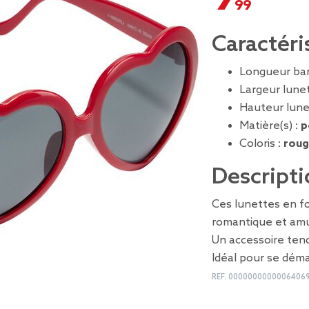
Caractéri
Longueur bar
Largeur lune
Hauteur lune
Matière(s) :
p
Coloris :
roug
Descripti
Ces lunettes en f
romantique et amu
Un accessoire tend
Idéal pour se déma
REF.
0000000000006406