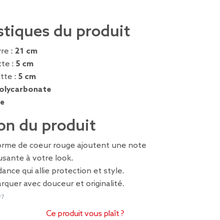
stiques du produit
re :
21 cm
tte :
5 cm
tte :
5 cm
olycarbonate
e
on du produit
orme de coeur rouge ajoutent une note
sante à votre look.
ance qui allie protection et style.
rquer avec douceur et originalité.
97
Ce produit vous plaît ?