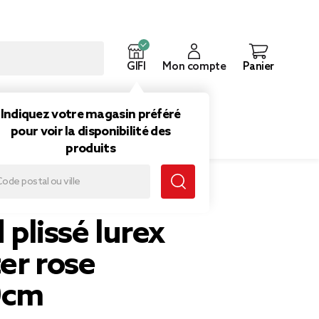
GIFI
Mon compte
Panier
ouveautés
Inspirations
Indiquez votre magasin préféré
pour voir la disponibilité des
produits
lyester rose 75x180cm
 plissé lurex
er rose
0cm