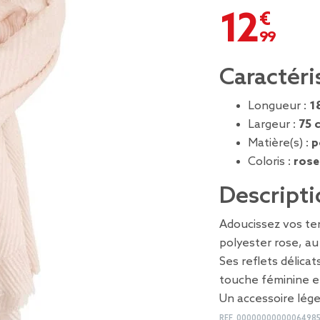
12,99 €
Caractéri
Longueur :
1
Largeur :
75 
Matière(s) :
p
Coloris :
rose
Descripti
Adoucissez vos te
polyester rose, a
Ses reflets délica
touche féminine e
Un accessoire lége
REF.
0000000000006498