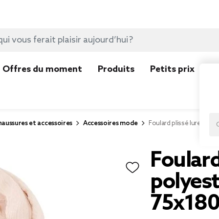
Offres du moment
Produits
Petits prix
N
aussures et accessoires
Accessoires mode
Foulard plissé lurex po
Foulard
polyest
75x18