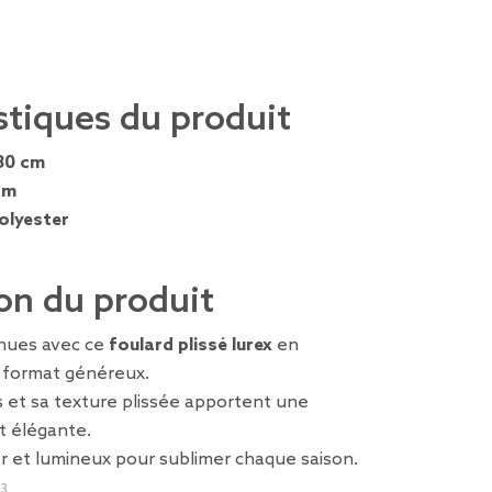
stiques du produit
80 cm
cm
olyester
on du produit
nues avec ce
foulard plissé lurex
en
u format généreux.
ts et sa texture plissée apportent une
t élégante.
r et lumineux pour sublimer chaque saison.
53