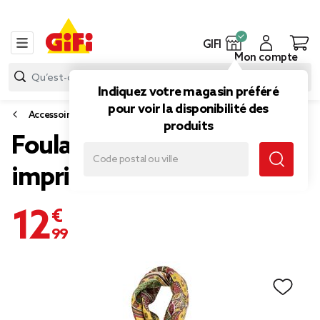
GIFI
Mon compte
Indiquez votre magasin préféré
pour voir la disponibilité des
Accessoires mode
produits
Foulard carré tissu
imprimé jaune 45x45cm
12,99 €