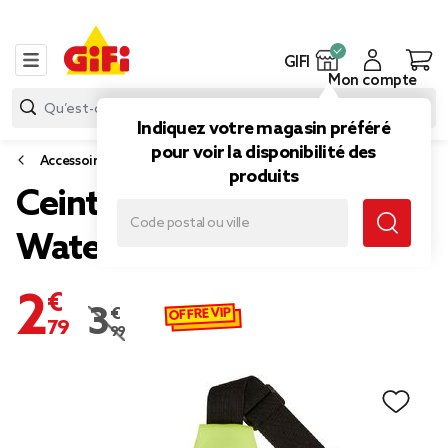
GIFI
Mon compte
Indiquez votre magasin préféré
pour voir la disponibilité des
Accessoires mode
produits
Ceinture de sport
Waterproof
2,79 €
OFFRE VIP
3,99 €
Prix remisé de 3,99 € à 2,79 €