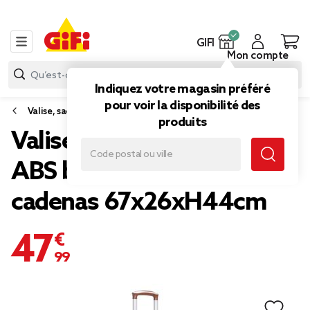
GIFI
Mon compte
Indiquez votre magasin préféré
pour voir la disponibilité des
Valise, sac de voyage
produits
Valise cabine plastique
ABS beige et marron avec
cadenas 67x26xH44cm
47,99 €