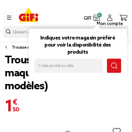
GIFI
Mon compte
Indiquez votre magasin préféré
pour voir la disponibilité des
Trousse de toilette, trousse à maquillage
produits
Trousse pour pinceaux à
maquillage en silicone (3
modèles)
1,50 €