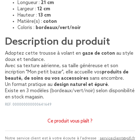
Longueur :
21 cm
Largeur :
12 cm
Hauteur :
13 cm
Matière(s) :
coton
Coloris :
bordeaux/vert/noir
Description du produit
Adoptez cette trousse à volant en
gaze de coton
au style
doux et tendance.
Avec sa texture aérienne, sa taille généreuse et son
incription "Mon petit bazar", elle accueille vos
produits de
beauté, de soins ou vos accessoires
sans encombre.
Un format pratique au
design naturel et épuré
.
Existe en 3 modèles (bordeaux/vert/noir) selon disponibilité
en stock magasin.
REF.
000000000000641649
Ce produit vous plaît ?
Notre service client est à votre écoute à l'adresse :
serviceclient@gifi.fr