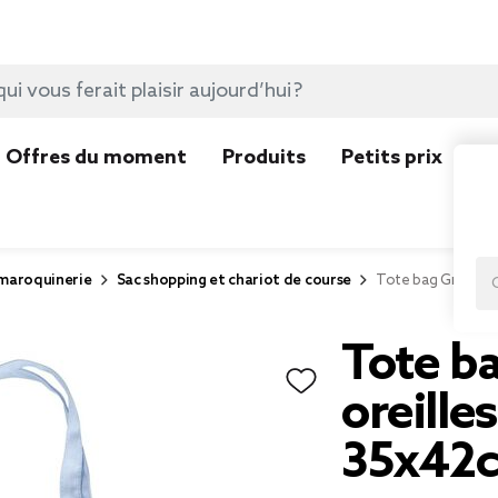
Offres du moment
Produits
Petits prix
N
 maroquinerie
Sac shopping et chariot de course
Tote bag Gromimis
Tote b
oreille
35x42