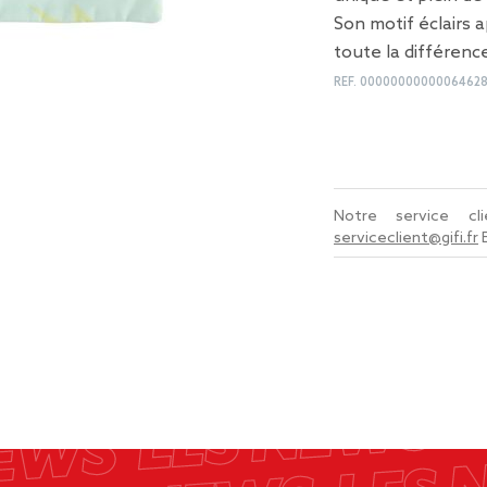
Son motif éclairs 
toute la différenc
REF.
0000000000006462
Notre service c
serviceclient@gifi.fr