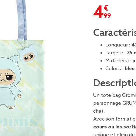
4,99 €
Caractéri
Longueur :
4
Largeur :
35 
Matière(s) :
p
Coloris :
bleu
Descripti
Un tote bag Gromi
personnage GRUMP
chat.
Avec son format gé
cours ou les sorti
unique et plein de