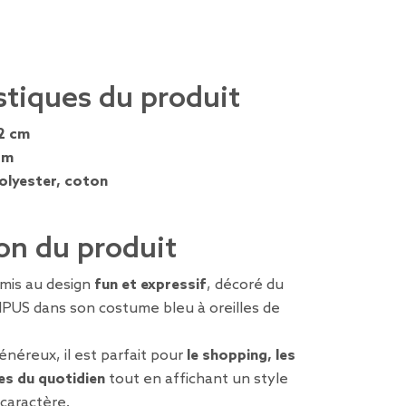
stiques du produit
2 cm
cm
olyester, coton
on du produit
mis au design
fun et expressif
, décoré du
US dans son costume bleu à oreilles de
néreux, il est parfait pour
le shopping, les
es du quotidien
tout en affichant un style
 caractère.