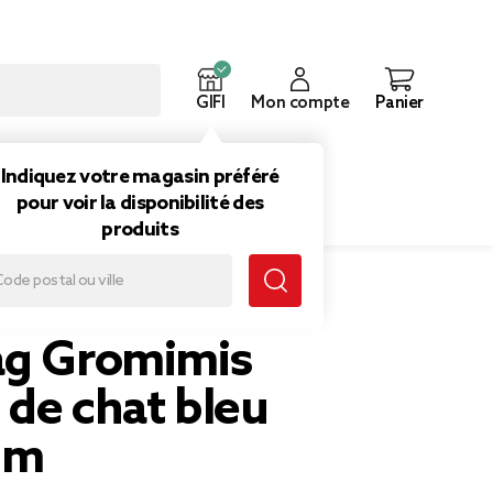
GIFI
Mon compte
Panier
ouveautés
Inspirations
Indiquez votre magasin préféré
pour voir la disponibilité des
produits
 oreilles de chat bleu 35x42cm
ag Gromimis
s de chat bleu
cm