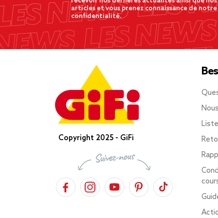
recevoir nos dernères actualités ainsi que nos
articles et vous prenez connaissance de notre
confidentialité.
Bes
Ques
Nous
List
Copyright 2025 - GiFi
Reto
Rapp
Cond
cour
Guid
Acti