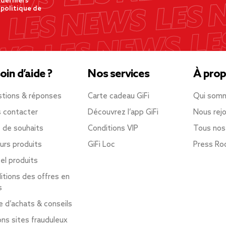
 derniers
 politique de
oin d’aide ?
Nos services
À prop
tions & réponses
Carte cadeau GiFi
Qui som
 contacter
Découvrez l’app GiFi
Nous rejo
e de souhaits
Conditions VIP
Tous nos
urs produits
GiFi Loc
Press R
el produits
itions des offres en
s
e d’achats & conseils
ons sites frauduleux