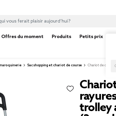
Offres du moment
Produits
Petits prix
N
 maroquinerie
Sac shopping et chariot de course
Chariot de course 
Chariot
rayure
trolley