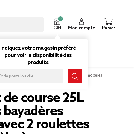
GIFI
Mon compte
Panier
ouveautés
Inspirations
Indiquez votre magasin préféré
pour voir la disponibilité des
produits
25L rayures bayadères trolley avec 2 roulettes (2 modèles)
 de course 25L
s bayadères
 avec 2 roulettes