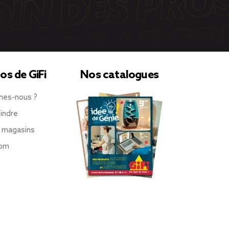
os de GiFi
Nos catalogues
mes-nous ?
indre
 magasins
oom