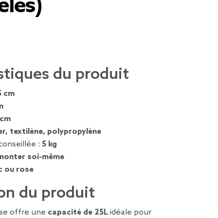
èles)
stiques du produit
5 cm
m
 cm
er, textilène, polypropylène
conseillée :
5 kg
monter soi-même
c ou rose
on du produit
rse offre une
capacité de 25L
idéale pour