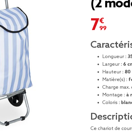
(2 mod
7,99 €
Caractéri
Longueur :
3
Largeur :
6 c
Hauteur :
80
Matière(s) :
f
Charge max. 
Montage :
à 
Coloris :
blan
Descripti
Ce chariot de cou