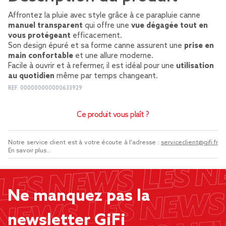
Affrontez la pluie avec style grâce à ce parapluie canne
manuel transparent
qui offre une
vue dégagée tout en
vous protégeant
efficacement.
Son design épuré et sa forme canne assurent une
prise en
main confortable
et une allure moderne.
Facile à ouvrir et à refermer, il est idéal pour une
utilisation
au quotidien
même par temps changeant.
REF.
000000000000633929
Ce produit vous plaît ?
Notre service client est à votre écoute à l'adresse :
serviceclient@gifi.fr
En savoir plus...
Ne manquez pas la
newsletter GiFi