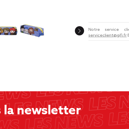
Notre service c
serviceclient@gifi.fr
la newsletter