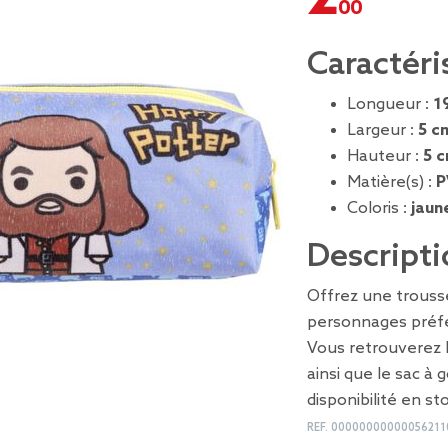
Caractéri
Longueur :
1
Largeur :
5 c
Hauteur :
5 
Matière(s) :
P
Coloris :
jaun
Descripti
Offrez une trousse
personnages préfé
Vous retrouverez l
ainsi que le sac à
disponibilité en st
REF.
00000000000056211