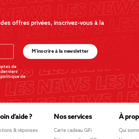
es offres privées, inscrivez-vous à la
M’inscrire à la newsletter
eptez de
 derniers
 politique de
oin d’aide ?
Nos services
À prop
tions & réponses
Carte cadeau GiFi
Qui som