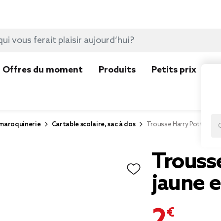
Offres du moment
Produits
Petits prix
N
 maroquinerie
Cartable scolaire, sac à dos
Trousse Harry Potter jau
Trouss
jaune e
2,00 €