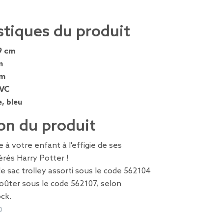
stiques du produit
9 cm
m
cm
VC
e, bleu
on du produit
 à votre enfant à l'effigie de ses
rés Harry Potter !
e sac trolley assorti sous le code 562104
 goûter sous le code 562107, selon
ock.
0