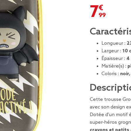
7,99 €
Caractéri
Longueur :
2
Largeur :
10 
Épaisseur :
4
Matière(s) :
p
Coloris :
noir,
Descripti
Cette trousse Gro
avec son design ex
Dotée d'un motif é
super-héros grogno
crayons et petits