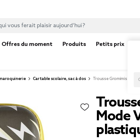
Offres du moment
Produits
Petits prix
N
 maroquinerie
Cartable scolaire, sac à dos
Trousse Gromimis 3D Mod
Trouss
Mode V
plasti