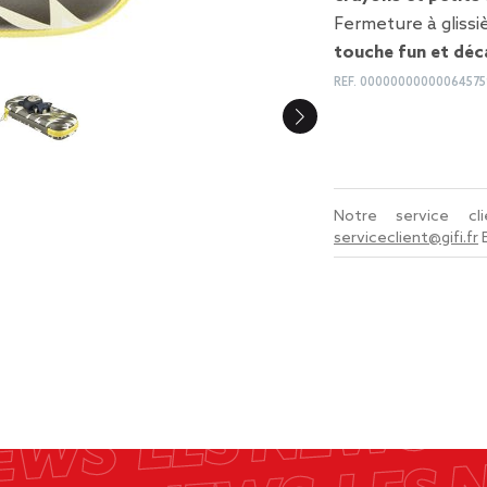
Fermeture à glissi
touche fun et déc
REF.
00000000000064575
Notre service c
serviceclient@gifi.fr