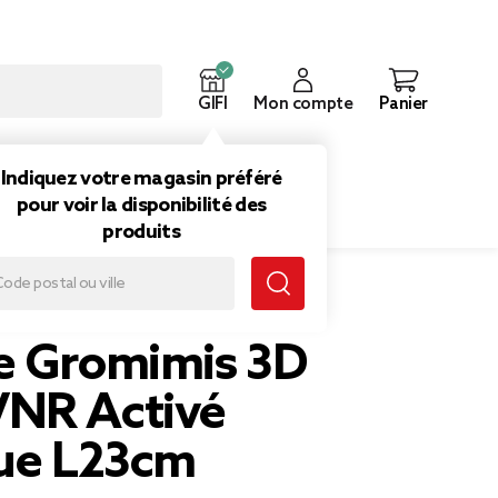
GIFI
Mon compte
Panier
ouveautés
Inspirations
Indiquez votre magasin préféré
pour voir la disponibilité des
produits
e VNR Activé plastique L23cm
e Gromimis 3D
NR Activé
que L23cm