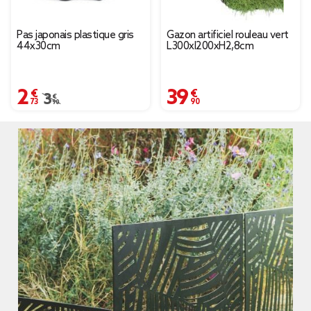
Pas japonais plastique gris
Gazon artificiel rouleau vert
44x30cm
L300xl200xH2,8cm
2,73 €
39,90 €
Prix remisé de 3,90 € à 2,73 €
3,90 €