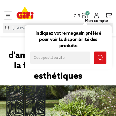
GIFI
Mon compte
Indiquez votre magasin préféré
pour voir la disponibilité des
Nos conseils
produits
d'aménagement du sol à
la fois fonctionnels et
esthétiques