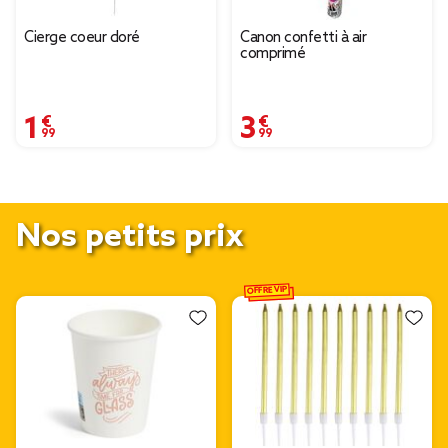
Cierge coeur doré
Canon confetti à air
comprimé
1,99 €
3,99 €
Nos petits prix
OFFRE VIP