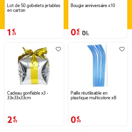
Lot de 50 gobelets jetables
Bougie anniversaire x10
en carton
1,29 €
0,51 €
0,73 €
Prix remisé de 0,73 € à 
Cadeau gonflable x3 -
Paille réutilisable en
33x33x33cm
plastique multicolore x8
2,99 €
0,99 €