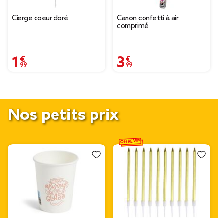
Cierge coeur doré
Canon confetti à air
comprimé
1,99 €
3,99 €
Nos petits prix
OFFRE VIP