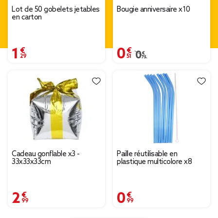
Lot de 50 gobelets jetables
Bougie anniversaire x10
en carton
1,29 €
0,51 €
0,73 €
Prix remisé de 0,73 € à 
Cadeau gonflable x3 -
Paille réutilisable en
33x33x33cm
plastique multicolore x8
2,99 €
0,99 €