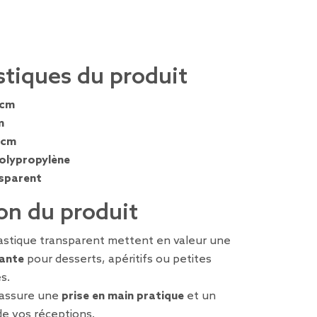
stiques du produit
 cm
m
 cm
olypropylène
sparent
on du produit
lastique transparent mettent en valeur une
gante
pour desserts, apéritifs ou petites
s.
 assure une
prise en main pratique
et un
 de vos réceptions.