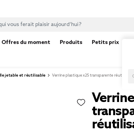
Offres du moment
Produits
Petits prix
N
lle jetable et réutilisable
Verrine plastique x25 transparente réutilisabl
Verrine
transp
réutili