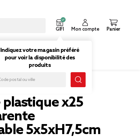
GIFI
Mon compte
Panier
ouveautés
Inspirations
Indiquez votre magasin préféré
pour voir la disponibilité des
produits
e 5x5xH7,5cm
 plastique x25
arente
sable 5x5xH7,5cm