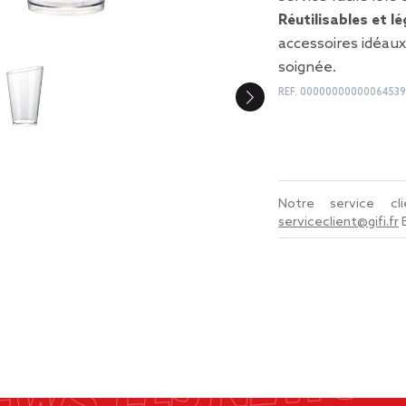
Réutilisables et l
accessoires idéau
soignée.
REF.
0000000000006453
Notre service c
serviceclient@gifi.fr