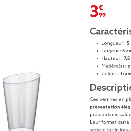
3,99 €
Caractéri
Longueur :
5
Largeur :
5 c
Hauteur :
7,5
Matière(s) :
p
Coloris :
tran
Descripti
Ces verrines en p
présentation élé
préparations salée
Leur format carré
service facile lors