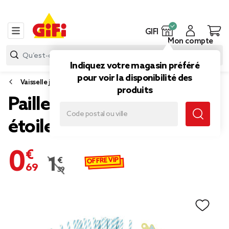
GIFI
Mon compte
Indiquez votre magasin préféré
pour voir la disponibilité des
Vaisselle jetable et réutilisable
produits
Paille bleu et étiquette
étoile en papier x 24
0,69 €
OFFRE VIP
1,39 €
Prix remisé de 1,39 € à 0,69 €