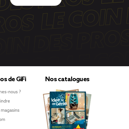
os de GiFi
Nos catalogues
mes-nous ?
indre
 magasins
oom