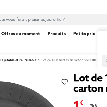
Offres du moment
Produits
Petits prix
N
lle jetable et réutilisable
Lot de 10 assiettes en carton noir Ø18 cm
Lot de 
carton
1,74 €