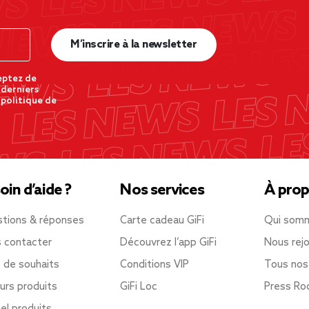
M’inscrire à la newsletter
eptez de
 derniers
 politique de
oin d’aide ?
Nos services
À prop
tions & réponses
Carte cadeau GiFi
Qui som
 contacter
Découvrez l’app GiFi
Nous rejo
e de souhaits
Conditions VIP
Tous nos
urs produits
GiFi Loc
Press R