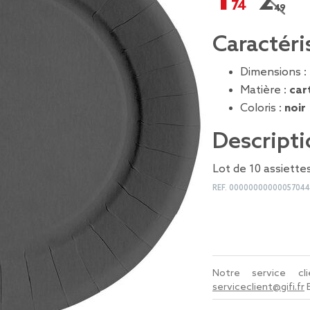
2,49 €
Prix re
Caractéri
Dimensions :
Matière :
car
Coloris :
noir
Descripti
Lot de 10 assiettes
REF.
00000000000057044
Notre service c
serviceclient@gifi.fr