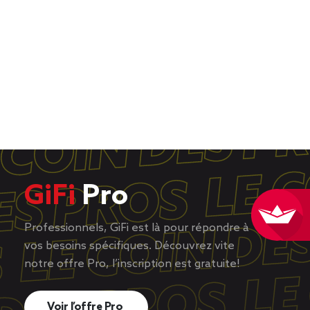
GiFi
Pro
Professionnels, GiFi est là pour répondre à
vos besoins spécifiques. Découvrez vite
notre offre Pro, l’inscription est gratuite!
Voir l’offre Pro