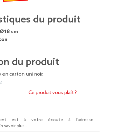
misé de 2,49 € à 1,74 €
stiques du produit
Ø18 cm
ton
on du produit
 en carton uni noir.
2
Ce produit vous plaît ?
lient est à votre écoute à l'adresse :
En savoir plus...