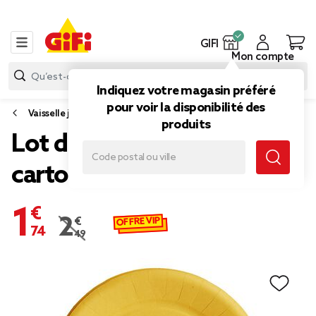
GIFI
Mon compte
Indiquez votre magasin préféré
pour voir la disponibilité des
Vaisselle jetable et réutilisable
produits
Lot de 10 assiettes en
carton jaune Ø18 cm
1,74 €
OFFRE VIP
2,49 €
Prix remisé de 2,49 € à 1,74 €