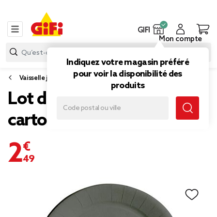
GIFI
Mon compte
Indiquez votre magasin préféré
pour voir la disponibilité des
Vaisselle jetable et réutilisable
produits
Lot de 10 assiettes en
carton gris Ø18 cm
2,49 €