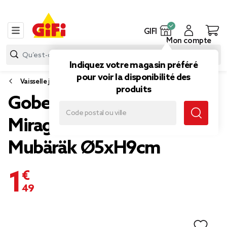
GIFI
Mon compte
Indiquez votre magasin préféré
pour voir la disponibilité des
Vaisselle jetable et réutilisable
produits
Gobelet carton x6 New
Mirage inscription Aïd
Mubäräk Ø5xH9cm
1,49 €