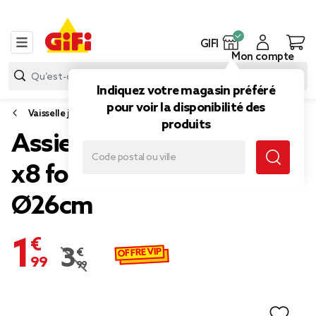
GIFI
Mon compte
Indiquez votre magasin préféré
pour voir la disponibilité des
Vaisselle jetable et réutilisable
produits
Assiette plate en carton
x8 forme hexagonal beige
Ø26cm
1,99 €
OFFRE VIP
3,99 €
Prix remisé de 3,99 € à 1,99 €