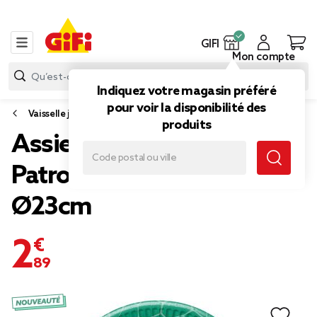
GIFI
Mon compte
Indiquez votre magasin préféré
pour voir la disponibilité des
Vaisselle jetable et réutilisable
produits
Assiette carton x8 Pat
Patrouille dinosaure
Ø23cm
2,89 €