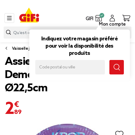
GIFI
Mon compte
Indiquez votre magasin préféré
pour voir la disponibilité des
Vaisselle jetable et réutilisable
produits
Assiette carton x8 KPop
Demon Hunters violet
Ø22,5cm
2,89 €