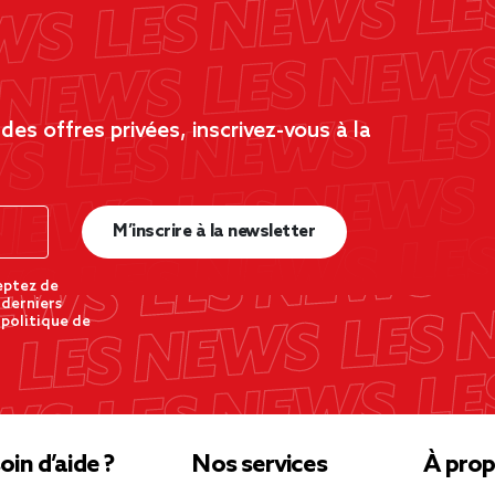
es offres privées, inscrivez-vous à la
M’inscrire à la newsletter
eptez de
 derniers
 politique de
oin d’aide ?
Nos services
À prop