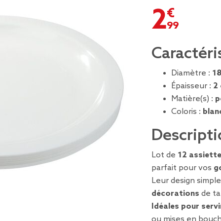
2,99 €
Caractéri
Diamètre :
18
Épaisseur :
2
Matière(s) :
p
Coloris :
blan
Descripti
Lot de
12 assiett
parfait pour vos
g
Leur design simpl
décorations
de ta
Idéales pour servi
ou mises en bouch