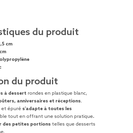
stiques du produit
,5 cm
 cm
olypropylène
c
on du produit
es à dessert
rondes en plastique blanc,
oûters, anniversaires et réceptions
.
e et épuré
s'adapte à toutes les
ble tout en offrant une solution pratique
.
r des petites portions
telles que desserts
e.