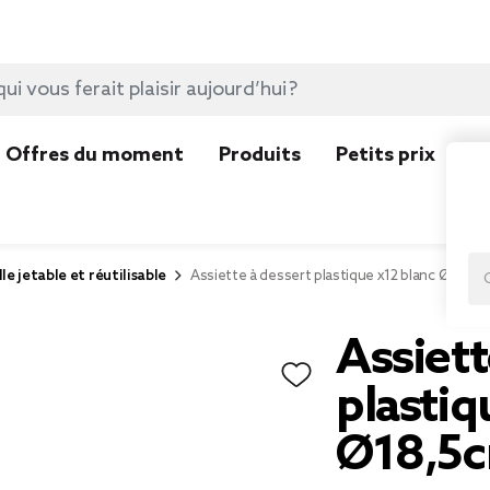
Offres du moment
Produits
Petits prix
N
lle jetable et réutilisable
Assiette à dessert plastique x12 blanc Ø18,5c
Assiett
plastiq
Ø18,5