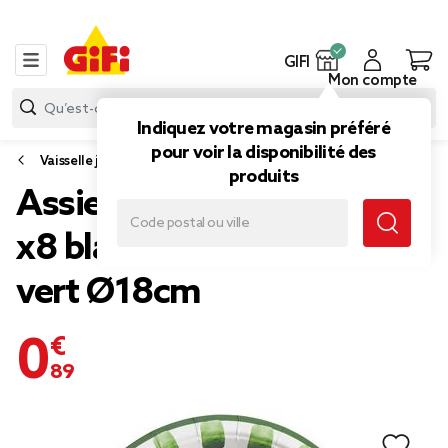
GIFI
Mon compte
Indiquez votre magasin préféré
pour voir la disponibilité des
Vaisselle jetable et réutilisable
produits
Assiette à dessert carton
x8 blanc contour motif
vert Ø18cm
0,89 €