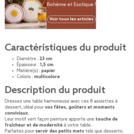
Bohème et Exotique !
Voir tous les articles
Caractéristiques du produit
Diamètre :
23 cm
Épaisseur :
1,5 cm
Matière(s) :
papier
Coloris :
multicolore
Description du produit
Dressez une table harmoneuse avec ces 8 assiettes à
dessert, idéal pour
vos fêtes, goûters et moments
conviviaux
.
Leur motif vert façon peinture apporte une
touche de
fraîcheur et de modernité
à votre table.
Parfaites pour
servir des petits mets
tels que desserts,