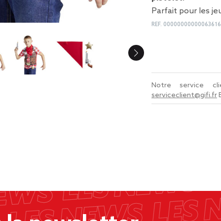
Parfait pour les j
REF.
00000000000063616
Notre service c
serviceclient@gifi.fr