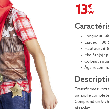
13,99 €
Caractéri
Longueur :
4
Largeur :
30,
Hauteur :
6,
Matière(s) :
p
Coloris :
roug
Âge recomma
Descripti
Transformez votre
panoplie complète
Comprend un
t-sh
pistolet
.