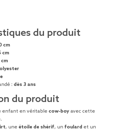
stiques du produit
0 cm
5 cm
5 cm
olyester
e
ndé :
dès 3 ans
on du produit
 enfant en véritable
cow-boy
avec cette
.
irt
, une
étoile de shérif
, un
foulard
et un