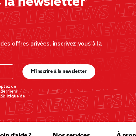
la newsletter
es offres privées, inscrivez-vous à la
M’inscrire à la newsletter
eptez de
 derniers
 politique de
oin d’aide ?
Nos services
À prop