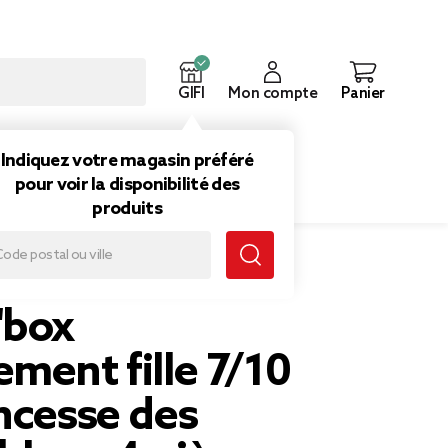
GIFI
Mon compte
Panier
ouveautés
Inspirations
Indiquez votre magasin préféré
pour voir la disponibilité des
produits
0 ans princesse des neiges bleue 4 pièces
'box
ment fille 7/10
ncesse des