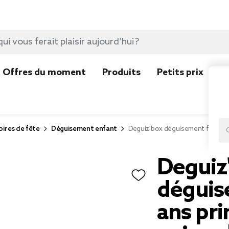
Offres du moment
Produits
Petits prix
N
ires de fête
Déguisement enfant
Deguiz'box déguisement fille 7/1
Deguiz
déguise
ans pri