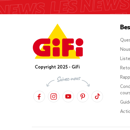
Bes
Ques
Nous
List
Copyright 2025 - GiFi
Reto
Rapp
Cond
cour
Guid
Acti