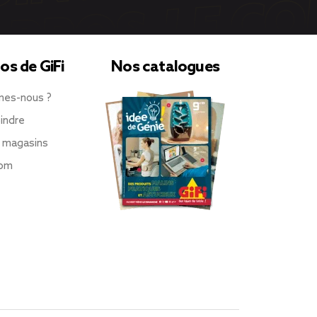
os de GiFi
Nos catalogues
mes-nous ?
indre
 magasins
oom