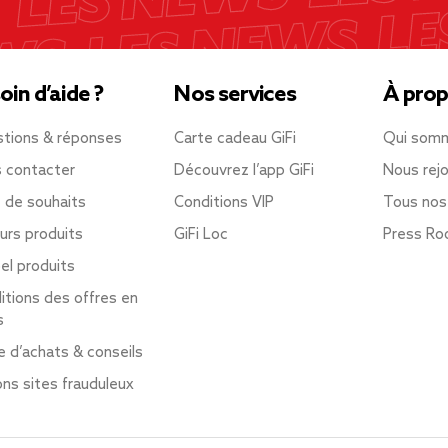
oin d’aide ?
Nos services
À prop
tions & réponses
Carte cadeau GiFi
Qui som
 contacter
Découvrez l’app GiFi
Nous rejo
e de souhaits
Conditions VIP
Tous nos
urs produits
GiFi Loc
Press R
el produits
itions des offres en
s
e d’achats & conseils
ons sites frauduleux