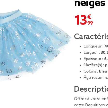
neiges 
13,99 €
Caractéri
Longueur :
4
Largeur :
30,
Épaisseur :
6
Matière(s) :
p
Coloris :
bleu
Âge recomma
Descripti
Offrez à votre en
cette Deguiz'box 