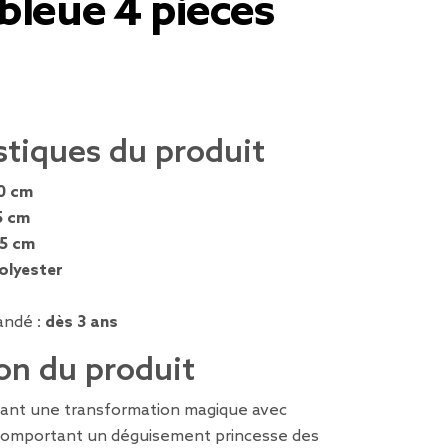
bleue 4 pièces
stiques du produit
0 cm
5 cm
,5 cm
olyester
ndé :
dès 3 ans
on du produit
fant une transformation magique avec
comportant un déguisement princesse des