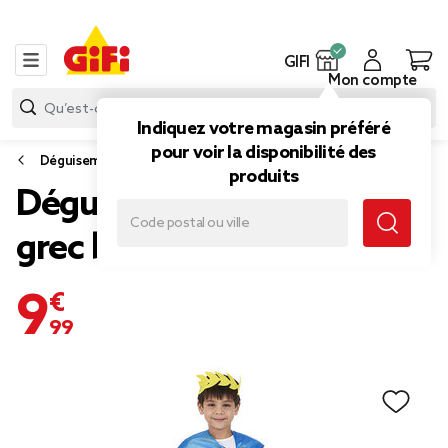
GIFI
Mon compte
Indiquez votre magasin préféré
pour voir la disponibilité des
Déguisement enfant
produits
Déguisement garçon Dieu
grec blanc et bleu 7/10 ans
9,99 €