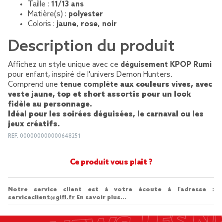
Taille :
11/13 ans
Matière(s) :
polyester
Coloris :
jaune, rose, noir
Description du produit
Affichez un style unique avec ce
déguisement KPOP Rumi
pour enfant, inspiré de l'univers Demon Hunters.
Comprend une
tenue complète
aux couleurs vives, avec
veste jaune, top et short assortis pour un look
fidèle au personnage.
Idéal pour les
soirées déguisées
, le carnaval ou les
jeux créatifs.
REF.
000000000000648251
Ce produit vous plaît ?
Notre service client est à votre écoute à l'adresse :
serviceclient@gifi.fr
En savoir plus...