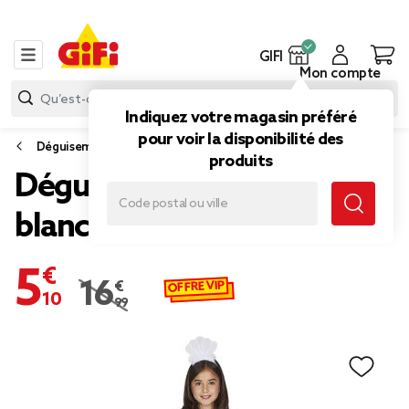
GIFI
Mon compte
Indiquez votre magasin préféré
pour voir la disponibilité des
Déguisement enfant
produits
Déguisement de sirène
blanc et gris 11/14 ans
5,10 €
OFFRE VIP
16,99 €
Prix remisé de 16,99 € à 5,10 €