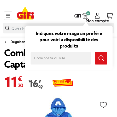
GIFI
Mon compte
Indiquez votre magasin préféré
pour voir la disponibilité des
Déguisement enfant
produits
Combinaison enfant
Captain America 6/8ans
11,20 €
OFFRE VIP
16,00 €
Prix remisé de 16,00 € à 11,20 