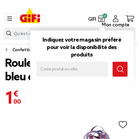
GIFI
Mon compte
Indiquez votre magasin préféré
pour voir la disponibilité des
Confettis, cotillons et serpentins
produits
Rouleau de serpentins
bleu et rose x 2
1,00 €