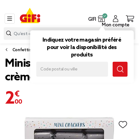
GIFI
Mon compte
Indiquez votre magasin préféré
pour voir la disponibilité des
Confettis, cotillons et serpentins
produits
Minis crackers gris noirs
crèmes x8
2,00 €