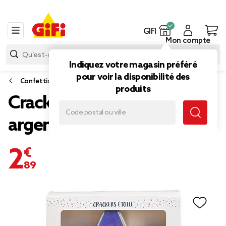
GIFI
Mon compte
Indiquez votre magasin préféré
pour voir la disponibilité des
Confettis, cotillons et serpentins
produits
Crackers forme étoile
argentée x6
2,89 €