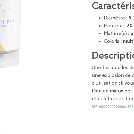
Caractéri
Diamètre :
5,
Hauteur :
20
Matière(s) :
p
Coloris :
mult
Descripti
Une fois que les 
une explosion de co
d'utilisation : il v
Rien de mieux pour
et célébrer en fam
REF.
00000000000061535