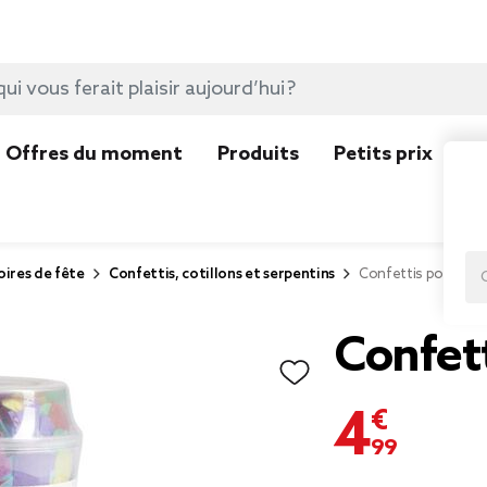
Offres du moment
Produits
Petits prix
N
ires de fête
Confettis, cotillons et serpentins
Confettis pop
Confet
4,99 €