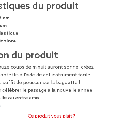
stiques du produit
7 cm
 cm
lastique
icolore
on du produit
douze coups de minuit auront sonné, créez
nfettis à l'aide de cet instrument facile
ous suffit de pousser sur la baguette !
 célébrer le passage à la nouvelle année
ille ou entre amis.
5
Ce produit vous plaît ?