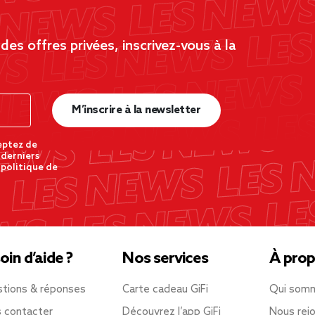
es offres privées, inscrivez-vous à la
M’inscrire à la newsletter
eptez de
 derniers
 politique de
oin d’aide ?
Nos services
À prop
tions & réponses
Carte cadeau GiFi
Qui som
 contacter
Découvrez l’app GiFi
Nous rejo