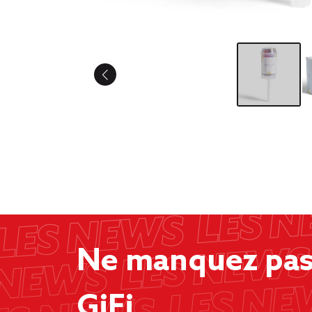
Ne manquez pas 
GiFi