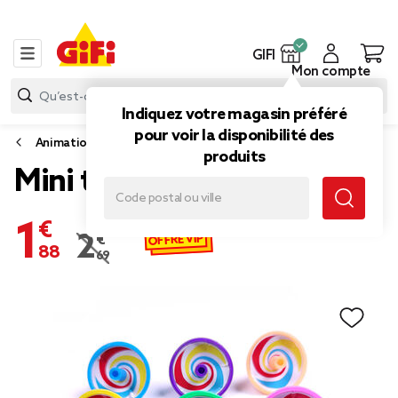
GIFI
Mon compte
Indiquez votre magasin préféré
pour voir la disponibilité des
Animation de fête
produits
Mini toupie multicolore x8
1,88 €
OFFRE VIP
2,69 €
Prix remisé de 2,69 € à 1,88 €