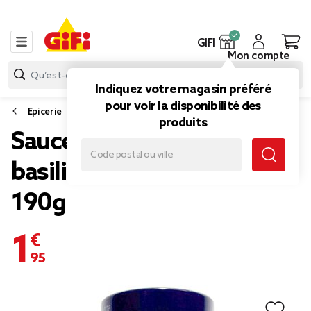
GIFI
Mon compte
Indiquez votre magasin préféré
pour voir la disponibilité des
Epicerie
produits
Sauce pesto genovese au
basilic frais Barilla pot
190g
1,95 €