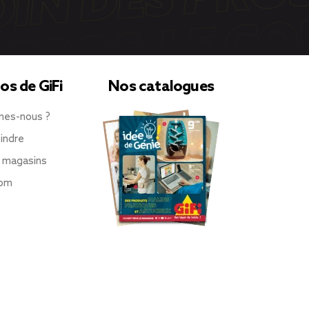
os de GiFi
Nos catalogues
mes-nous ?
indre
 magasins
oom