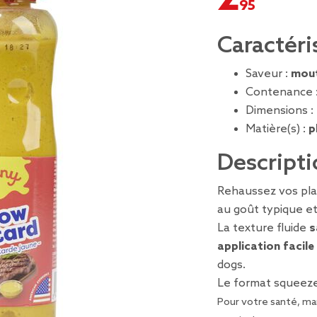
Caractéri
Saveur :
mou
Contenance 
Dimensions :
Matière(s) :
p
Descripti
Rehaussez vos pla
au goût typique e
La texture fluide
s
application facile
dogs.
Le format squeez
Pour votre santé, man