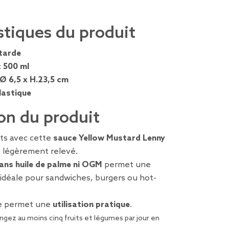
stiques du produit
tarde
:
500 ml
Ø 6,5 x H.23,5 cm
lastique
on du produit
ts avec cette
sauce Yellow Mustard Lenny
t légèrement relevé.
ans huile de palme ni OGM
permet une
idéale pour sandwiches, burgers ou hot-
e permet une
utilisation pratique
.
gez au moins cinq fruits et légumes par jour
en