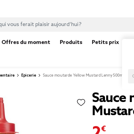
Offres du moment
Produits
Petits prix
N
mentaire
Epicerie
Sauce moutarde Yellow Mustard Lenny 500ml
Sauce 
Mustar
2,95 €