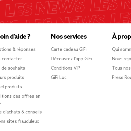
oin d’aide ?
Nos services
À prop
tions & réponses
Carte cadeau GiFi
Qui som
 contacter
Découvrez l’app GiFi
Nous rejo
e de souhaits
Conditions VIP
Tous nos
urs produits
GiFi Loc
Press R
el produits
itions des offres en
s
e d’achats & conseils
ons sites frauduleux