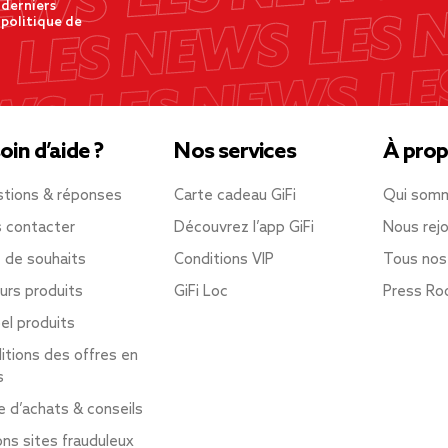
 derniers
 politique de
oin d’aide ?
Nos services
À prop
tions & réponses
Carte cadeau GiFi
Qui som
 contacter
Découvrez l’app GiFi
Nous rejo
e de souhaits
Conditions VIP
Tous nos
urs produits
GiFi Loc
Press R
el produits
itions des offres en
s
e d’achats & conseils
ons sites frauduleux