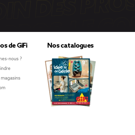
os de GiFi
Nos catalogues
mes-nous ?
indre
 magasins
oom