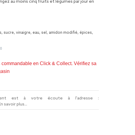
gez au moins cinq fruits et légumes par jour
en
 sucre, vinaigre, eau, sel, amidon modifié, épices,
40
s commandable en Click & Collect. Vérifiez sa
gasin
lient est à votre écoute à l'adresse :
En savoir plus...