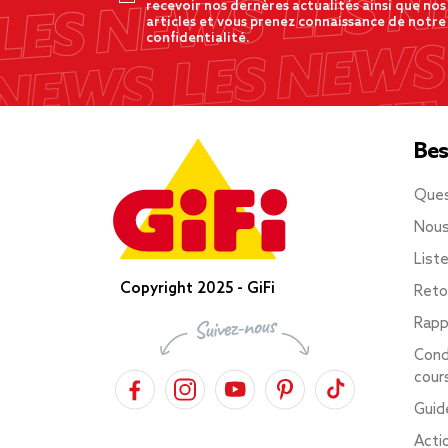
recevoir nos dernères actualités ainsi que nos
articles et vous prenez connaissance de notre
confidentialité.
Bes
Ques
Nous
List
Copyright 2025 - GiFi
Reto
Rapp
Cond
cour
Guid
Acti