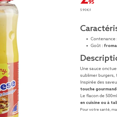
5.90€/l
Caractéri
Contenance 
Goût :
froma
Descripti
Une sauce onctu
sublimer burgers, 
Inspirée des saveu
touche gourmand
Le flacon de 500ml
en cuisine ou à ta
Pour votre santé, man