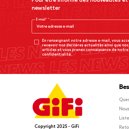
Pour être informé des nouveautés et d
newsletter
E-mail*
En renseignant votre adresse e-mail, vous acc
recevoir nos dernères actualités ainsi que nos
articles et vous prenez connaissance de notre
confidentialité.
Bes
Ques
Nous
List
Copyright 2025 - GiFi
Reto