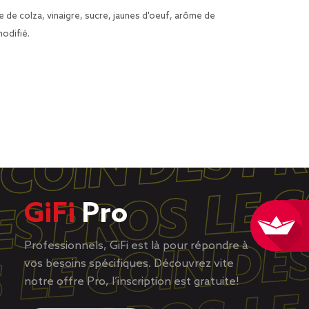
e de colza, vinaigre, sucre, jaunes d'oeuf, arôme de
odifié.
GiFi
Pro
Professionnels, GiFi est là pour répondre à
vos besoins spécifiques. Découvrez vite
notre offre Pro, l’inscription est gratuite!