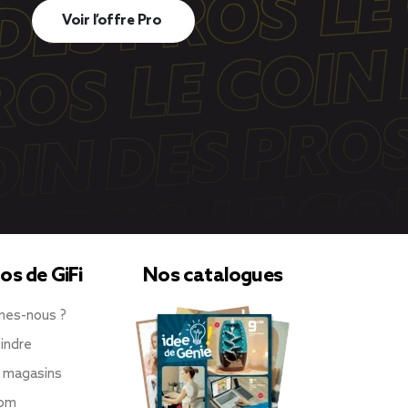
Voir l’offre Pro
os de GiFi
Nos catalogues
mes-nous ?
indre
 magasins
oom