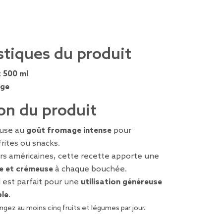
stiques du produit
:
500 ml
ge
on du produit
euse au
goût fromage intense
pour
frites ou snacks.
rs américaines, cette recette apporte une
e et crémeuse
à chaque bouchée.
 est parfait pour une
utilisation généreuse
ble
.
gez au moins cinq fruits et légumes par jour.