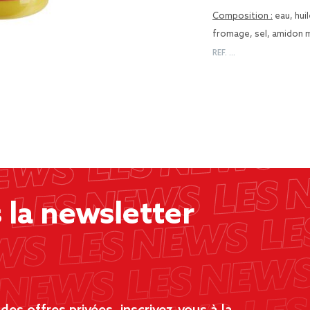
Composition :
eau, huil
fromage, sel, amidon m
REF.
…
la newsletter