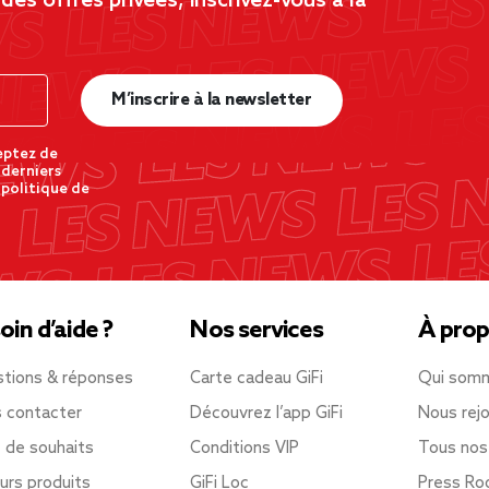
es offres privées, inscrivez-vous à la
M’inscrire à la newsletter
eptez de
 derniers
 politique de
oin d’aide ?
Nos services
À prop
tions & réponses
Carte cadeau GiFi
Qui som
 contacter
Découvrez l’app GiFi
Nous rejo
e de souhaits
Conditions VIP
Tous nos
urs produits
GiFi Loc
Press R