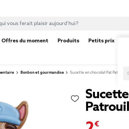
Offres du moment
Produits
Petits prix
N
mentaire
Bonbon et gourmandise
Sucette en chocolat Pat Patrouille
Sucette
Patroui
2,09 €