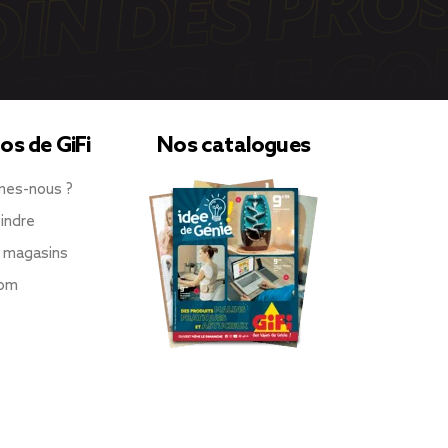
os de GiFi
Nos catalogues
mes-nous ?
indre
 magasins
oom