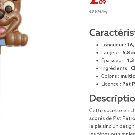
69.67€/kg
Caractéris
Longueur :
16
Largeur :
5,8 
Épaisseur :
1,3
Ingrédients :
C
Coloris :
multi
Licence :
Pat P
Descripti
Cette sucette en ch
adorés de Pat Patro
le plaisir d'un desi
les fêtes ou simpleme