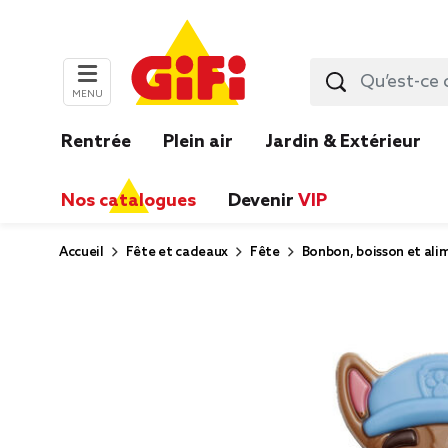
MENU
Rentrée
Plein air
Jardin & Extérieur
Nos catalogues
Devenir
VIP
Accueil
Fête et cadeaux
Fête
Bonbon, boisson et ali