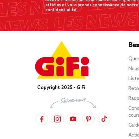
recevoir nos dernères actualités ainsi que nos
articles et vous prenez connaissance de notre
confidentialité.
Bes
Ques
Nous
List
Copyright 2025 - GiFi
Reto
Rapp
Cond
cour
Guid
Acti